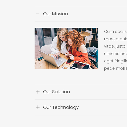
Our Mission
Cum sociis 
massa quis 
vitae, just
ultricies n
eget fringil
pede mollis
Our Solution
Our Technology