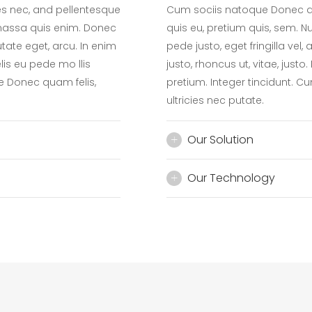
es nec, and pellentesque
Cum sociis natoque Donec qua
 massa quis enim. Donec
quis eu, pretium quis, sem.
putate eget, arcu. In enim
pede justo, eget fringilla vel,
elis eu pede mo llis
justo, rhoncus ut, vitae, justo
ue Donec quam felis,
pretium. Integer tincidunt. 
ultricies nec putate.
Our Solution
Our Technology