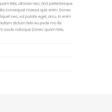
m felis, ultricies nec, and pellentesque
 Nulla consequat massa quis enim. Donec
 aliquet nec, vul putate eget, arcu. In enim
. Nullam dictum felis eu pede mo llis
Cum sociis natoque Donec quam felis,