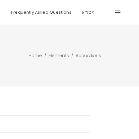
T
Frequently Asked Questions
አማርኛ
Home
/
Elements
/
Accordions