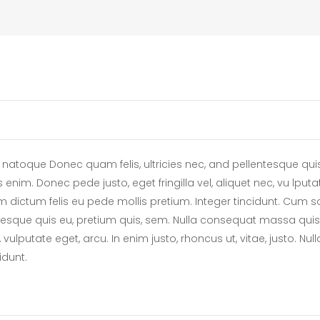
natoque Donec quam felis, ultricies nec, and pellentesque qui
enim. Donec pede justo, eget fringilla vel, aliquet nec, vu lputat
am dictum felis eu pede mollis pretium. Integer tincidunt. Cum so
esque quis eu, pretium quis, sem. Nulla consequat massa quis e
, vulputate eget, arcu. In enim justo, rhoncus ut, vitae, justo. N
idunt.