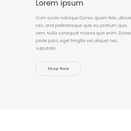
Lorem ipsum
Cum sociis natoque Donec quam felis, ultrici
nec, and pellentesque quis eu, pretium quis,
sem. Nulla conequat massa quis enim. Done
pede justo, eget fringilla vel, aliquet nec,
vulputate.
Shop Now