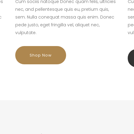
es
Cum sociis natoque Donec quam felis, ultricies
Cu
nec, and pellentesque quis eu, pretium quis,
ne
c
sem. Nulla conequat massa quis enim. Donec
se
pede justo, eget fringilla vel, aliquet nec,
ped
vulputate.
vu
Shop Now