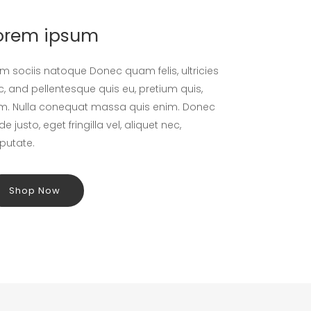
orem ipsum
m sociis natoque Donec quam felis, ultricies
c, and pellentesque quis eu, pretium quis,
m. Nulla conequat massa quis enim. Donec
e justo, eget fringilla vel, aliquet nec,
lputate.
Shop Now