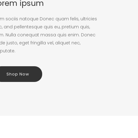
orem ipsum
m sociis natoque Donec quam felis, ultricies
c, and pellentesque quis eu, pretium quis,
m. Nulla conequat massa quis enim. Donec
e justo, eget fringilla vel, aliquet nec,
lputate.
Shop Now