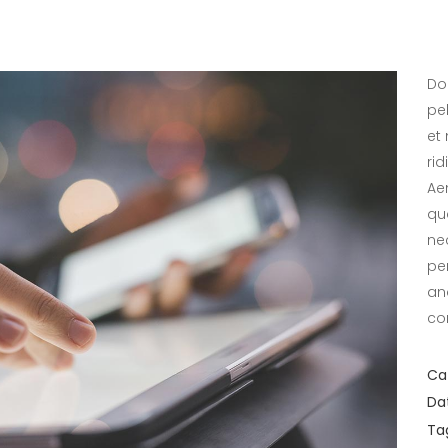
Do
pe
et
ri
Ae
qua
ne
pe
an
co
Ca
Da
Ta