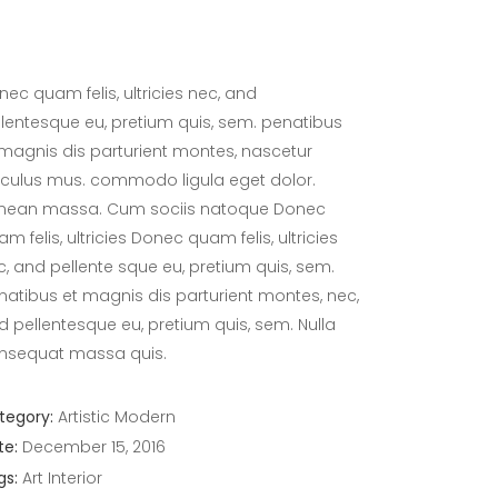
nec quam felis, ultricies nec, and
llentesque eu, pretium quis, sem. penatibus
 magnis dis parturient montes, nascetur
diculus mus. commodo ligula eget dolor.
nean massa. Cum sociis natoque Donec
m felis, ultricies Donec quam felis, ultricies
c, and pellente sque eu, pretium quis, sem.
natibus et magnis dis parturient montes, nec,
d pellentesque eu, pretium quis, sem. Nulla
nsequat massa quis.
tegory:
Artistic
Modern
te:
December 15, 2016
gs:
Art
Interior