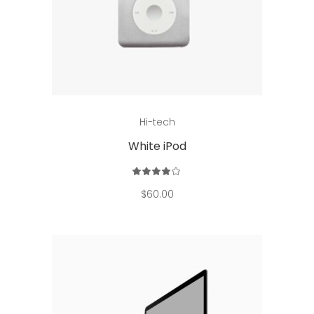
Add to cart
Hi-tech
White iPod
Rated
4.00
out
$
60.00
of 5