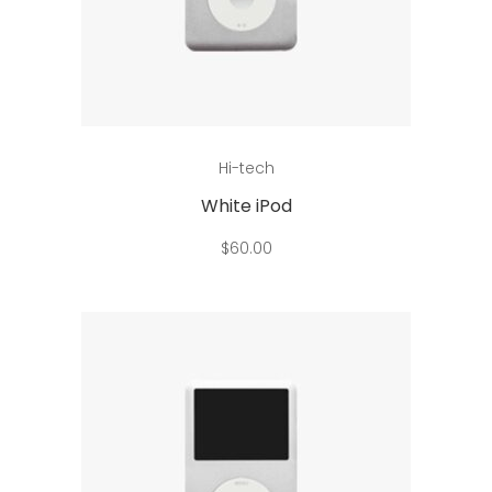
Add to cart
Hi-tech
White iPod
$
60.00